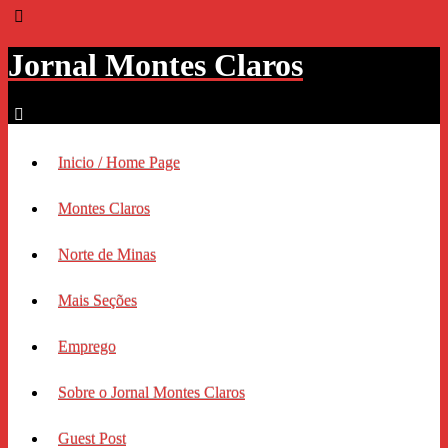
Jornal Montes Claros
Inicio / Home Page
Montes Claros
Norte de Minas
Mais Seções
Emprego
Sobre o Jornal Montes Claros
Guest Post