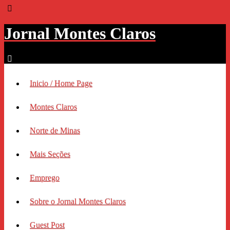
Jornal Montes Claros
Inicio / Home Page
Montes Claros
Norte de Minas
Mais Seções
Emprego
Sobre o Jornal Montes Claros
Guest Post