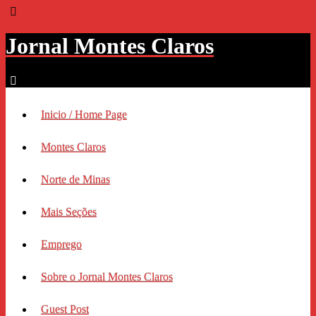
Jornal Montes Claros
Inicio / Home Page
Montes Claros
Norte de Minas
Mais Seções
Emprego
Sobre o Jornal Montes Claros
Guest Post