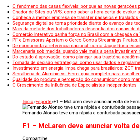
O fenômeno das casas flexíveis: por que as novas gerações 
Criador de Sites ou VPS: como saber a hora certa de evoluir su
Conheça a melhor empresa de transfer passeios e traslados 
Segurança digital se torna prioridade diante do avanço das t
Mais da metade dos trabalhadores desconfia dos canais de 
Comércio Interativo ganha força no Brasil com a chegada da
PF e Emissoras Apertam o Cerco Contra Streamings Piratas:
De economista a referência nacional: como Jaque Rosa ensina
Marcenaria sob medida: quando vale mais a pena investir em
Do estudo à aprovação: como planejar sua trajetória acadêmic
Tomada de decisão estratégica: como usar dados e regulame
Investimento em energia limpa chega para brasileiros: ZCT tr
Serralheria de Alumínio vs. Ferro: guia completo para escolher
Qualidade do produto e percepção do consumidor: como mar
O Crescimento da Influência de Especialistas Independentes
Inicio
»
Esporte
»
F1 – McLaren deve anunciar volta de Fer
Fernando Alonso teve uma rápida e conturbada passag
F1 – McLaren deve anunciar volta de
Compartilhe