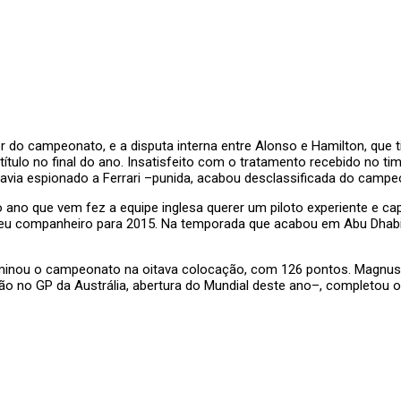
 do campeonato, e a disputa interna entre Alonso e Hamilton, que t
tulo no final do ano. Insatisfeito com o tratamento recebido no ti
avia espionado a Ferrari –punida, acabou desclassificada do campe
o ano que vem fez a equipe inglesa querer um piloto experiente e ca
 seu companheiro para 2015. Na temporada que acabou em Abu Dhab
inou o campeonato na oitava colocação, com 126 pontos. Magnusse
o no GP da Austrália, abertura do Mundial deste ano–, completou 