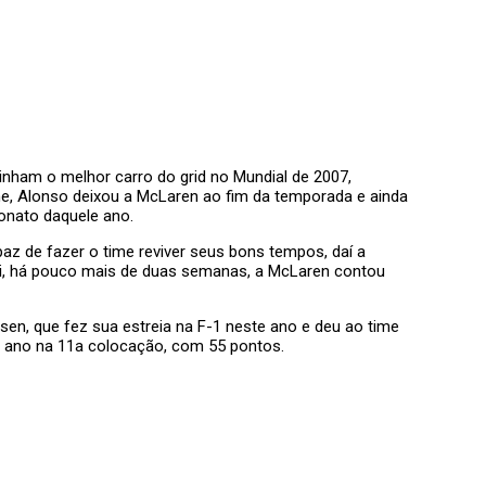
inham o melhor carro do grid no Mundial de 2007,
me, Alonso deixou a McLaren ao fim da temporada e ainda
onato daquele ano.
paz de fazer o time reviver seus bons tempos, daí a
i, há pouco mais de duas semanas, a McLaren contou
n, que fez sua estreia na F-1 neste ano e deu ao time
o ano na 11a colocação, com 55 pontos.