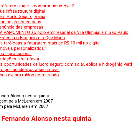
preferem alugar a comprar um imóvel?
a infraestrutura digital
em Porto Seguro, Bahia
ecnologias conectadas
denúncia das empresas
 VIVAMOMENTO ao polo empresarial da Vila Olímpia, em São Paulo
 Entenda o Bloqueio e o Que Muda
 tarólogas a faturarem mais de R$ 10 mil no digital
 móveis personalizados?
a e profissional
ntações a seu favor
az oportunidades de lucro seguro com solar, eólica e hidrogênio ver
 o portão ideal para seu imóvel
cas evitam ruídos no mercado
nando Alonso nesta quinta
em pela McLaren em 2007
 Fernando Alonso nesta quinta