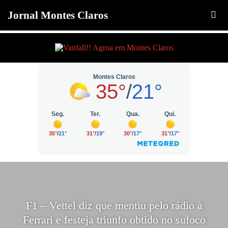
Jornal Montes Claros
F1 – Vettel diz que mentiu pelo rádio à
Ferrari e festeja triunfo obtido no sufoco