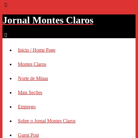
Jornal Montes Claros
Inicio / Home Page
Montes Claros
Norte de Minas
Mais Seções
Emprego
Sobre o Jornal Montes Claros
Guest Post