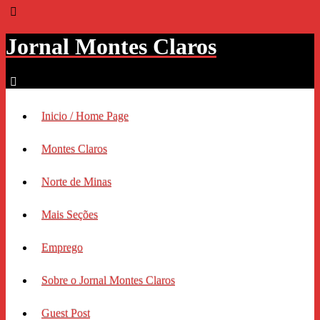
Jornal Montes Claros
Inicio / Home Page
Montes Claros
Norte de Minas
Mais Seções
Emprego
Sobre o Jornal Montes Claros
Guest Post