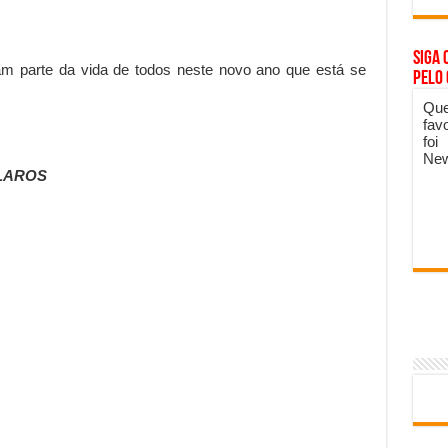
Siga 
am parte da vida de todos neste novo ano que está se
pelo
Que
fav
foi
New
LAROS