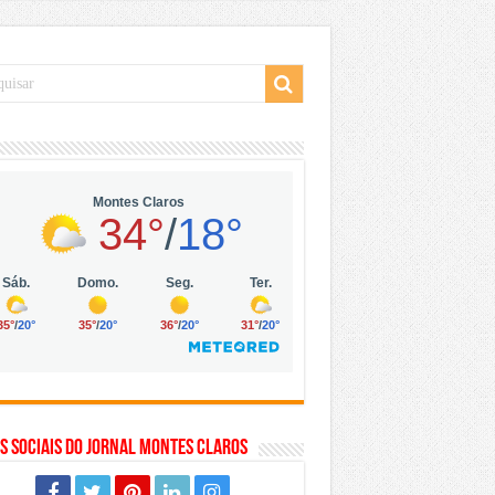
 da Vila Olímpia, em São Paulo
 mil no digital
 solar, eólica e hidrogênio verde
s Sociais do Jornal Montes Claros