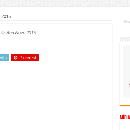
mo saber a hora certa de evoluir sua infraestrutura digital
de transfer passeios e traslados em Porto Seguro, Bahia
o 2015
 prioridade diante do avanço das tecnologias conectadas
eliz Ano Novo 2015
hadores desconfia dos canais de denúncia das empresas
a força no Brasil com a chegada da VIVAMOMENTO ao polo empresarial
Cerco Contra Streamings Piratas: Entenda o Bloqueio e o Que Muda
edIn
Pinterest
 nacional: como Jaque Rosa ensina tarólogas a faturarem mais de R$ 10
ando vale mais a pena investir em móveis personalizados?
o planejar sua trajetória acadêmica e profissional
gica: como usar dados e regulamentações a seu favor
mpa chega para brasileiros: ZCT traz oportunidades de lucro seguro com
. Ferro: guia completo para escolher o portão ideal para seu imóvel
Mídia
ercepção do consumidor: como marcas evitam ruídos no mercado
ia de Especialistas Independentes