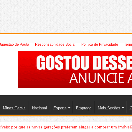
Sugestão de Pauta
Responsabilidade Social
Politica de Privacidade
Term
Minas Gerais
Nacional
Esporte
Emprego
Mais Seções
C
íveis: por que as novas gerações preferem alugar a comprar um imóvel