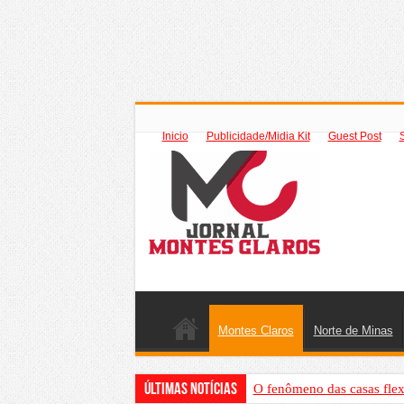
Inicio
Publicidade/Midia Kit
Guest Post
Montes Claros
Norte de Minas
Últimas Notícias
O fenômeno das casas flex