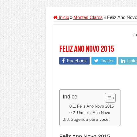
Criador de Sites ou VPS: co
Conheça a melhor empresa 
Inicio
»
Montes Claros
»
Feliz Ano Nov
Segurança digital se torna
F
Mais da metade dos trabal
Comércio Interativo ganh
Feliz Ano Novo 2015
PF e Emissoras Apertam o 
Facebook
Twitter
Link
De economista a referência
Marcenaria sob medida: qu
Do estudo à aprovação: com
Tomada de decisão estraté
Índice
Investimento em energia li
Feliz Ano Novo 2015
Um feliz Ano Novo
Serralheria de Alumínio vs
Sugerida para você:
Qualidade do produto e p
Feliz Ano Novo 2015
O Crescimento da Influênc