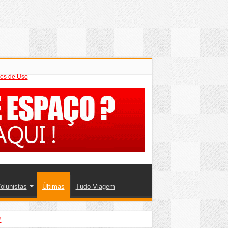
os de Uso
olunistas
Últimas
Tudo Viagem
?