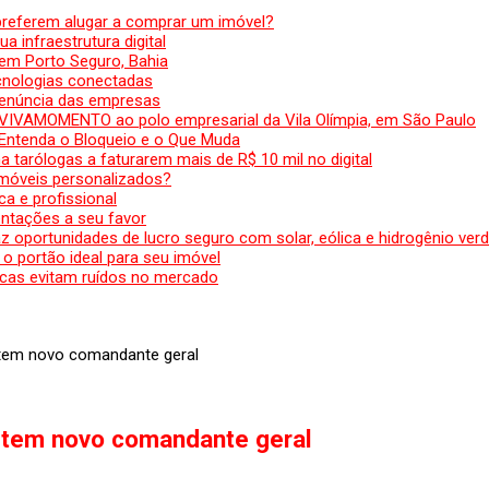
preferem alugar a comprar um imóvel?
a infraestrutura digital
em Porto Seguro, Bahia
ecnologias conectadas
denúncia das empresas
 VIVAMOMENTO ao polo empresarial da Vila Olímpia, em São Paulo
 Entenda o Bloqueio e o Que Muda
 tarólogas a faturarem mais de R$ 10 mil no digital
 móveis personalizados?
a e profissional
ntações a seu favor
az oportunidades de lucro seguro com solar, eólica e hidrogênio ver
 o portão ideal para seu imóvel
cas evitam ruídos no mercado
s tem novo comandante geral
s tem novo comandante geral