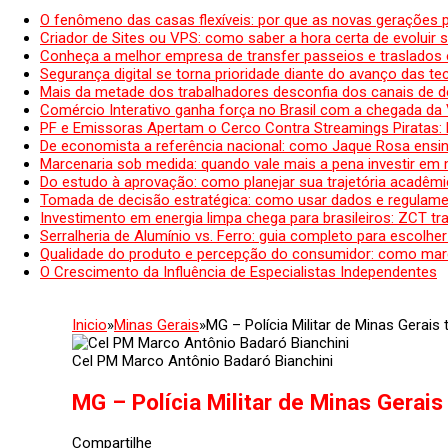
O fenômeno das casas flexíveis: por que as novas gerações 
Criador de Sites ou VPS: como saber a hora certa de evoluir su
Conheça a melhor empresa de transfer passeios e traslados 
Segurança digital se torna prioridade diante do avanço das t
Mais da metade dos trabalhadores desconfia dos canais de 
Comércio Interativo ganha força no Brasil com a chegada da
PF e Emissoras Apertam o Cerco Contra Streamings Piratas:
De economista a referência nacional: como Jaque Rosa ensina
Marcenaria sob medida: quando vale mais a pena investir em
Do estudo à aprovação: como planejar sua trajetória acadêmic
Tomada de decisão estratégica: como usar dados e regulame
Investimento em energia limpa chega para brasileiros: ZCT tr
Serralheria de Alumínio vs. Ferro: guia completo para escolher
Qualidade do produto e percepção do consumidor: como mar
O Crescimento da Influência de Especialistas Independentes
Inicio
»
Minas Gerais
»
MG – Polícia Militar de Minas Gerai
Cel PM Marco Antônio Badaró Bianchini
MG – Polícia Militar de Minas Gerai
Compartilhe