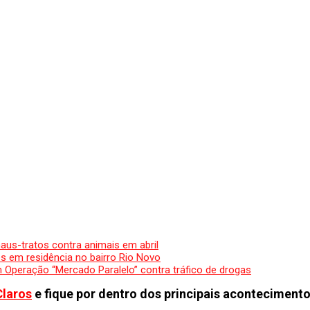
maus-tratos contra animais em abril
es em residência no bairro Rio Novo
izam Operação “Mercado Paralelo” contra tráfico de drogas
Claros
e fique por dentro dos principais acontecimento