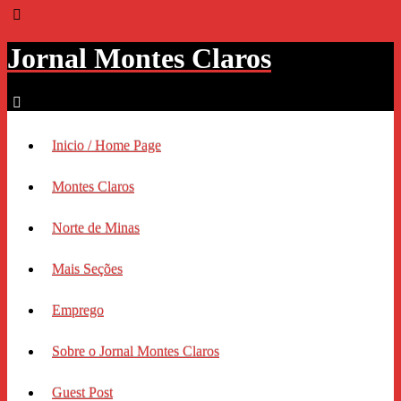
Jornal Montes Claros
Inicio / Home Page
Montes Claros
Norte de Minas
Mais Seções
Emprego
Sobre o Jornal Montes Claros
Guest Post