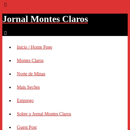
Jornal Montes Claros
Inicio / Home Page
Montes Claros
Norte de Minas
Mais Seções
Emprego
Sobre o Jornal Montes Claros
Guest Post