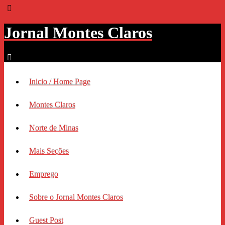
Jornal Montes Claros
Inicio / Home Page
Montes Claros
Norte de Minas
Mais Seções
Emprego
Sobre o Jornal Montes Claros
Guest Post