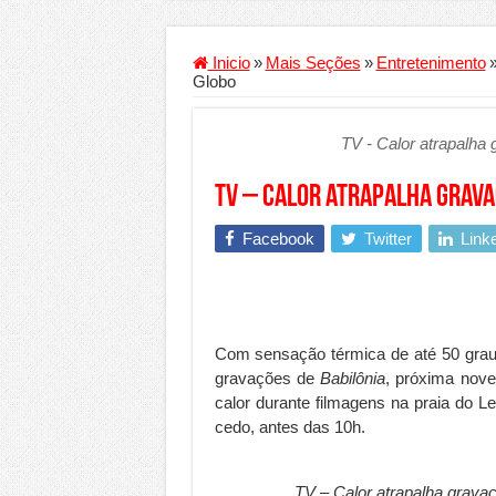
Criador de Sites ou VPS: co
Conheça a melhor empresa 
Inicio
»
Mais Seções
»
Entretenimento
Globo
Segurança digital se torna
Mais da metade dos trabal
TV - Calor atrapalha
Comércio Interativo ganh
TV – Calor atrapalha grava
PF e Emissoras Apertam o 
De economista a referência
Facebook
Twitter
Link
Marcenaria sob medida: qu
Do estudo à aprovação: com
Tomada de decisão estraté
Com sensação térmica de até 50 graus
gravações de
Babilônia
, próxima novel
Investimento em energia li
calor durante filmagens na praia do 
Serralheria de Alumínio vs
cedo, antes das 10h.
Qualidade do produto e p
TV – Calor atrapalha grava
O Crescimento da Influênc