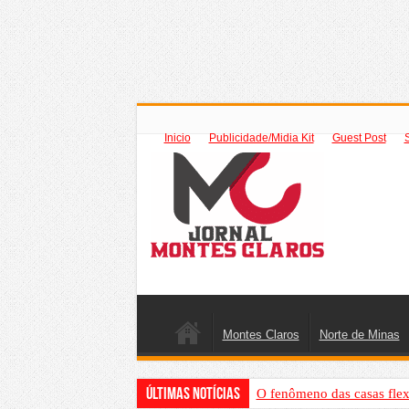
Inicio
Publicidade/Midia Kit
Guest Post
Montes Claros
Norte de Minas
Últimas Notícias
O fenômeno das casas flex