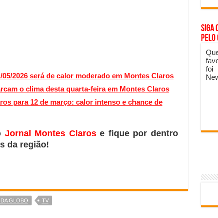
Siga 
pelo
Que
fav
foi
21/05/2026 será de calor moderado em Montes Claros
New
cam o clima desta quarta-feira em Montes Claros
os para 12 de março: calor intenso e chance de
o
Jornal Montes Claros
e fique por dentro
s da região!
 DA GLOBO
TV