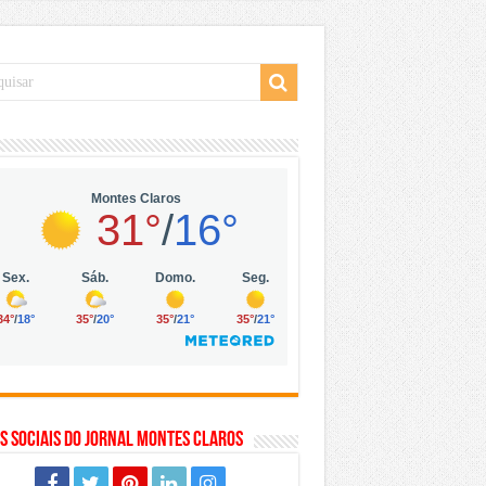
 da Vila Olímpia, em São Paulo
 mil no digital
 solar, eólica e hidrogênio verde
s Sociais do Jornal Montes Claros