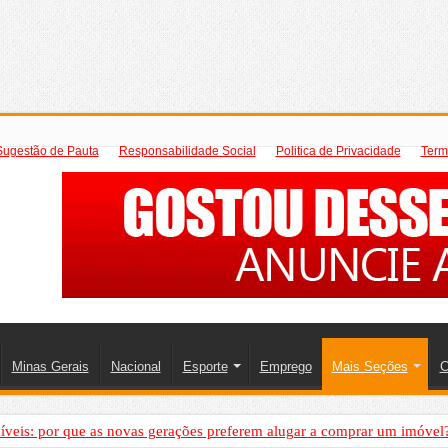
Sugestão de Pauta
Responsabilidade Social
Politica de Privacidade
Term
Minas Gerais
Nacional
Esporte
Emprego
Mais Seções
C
íveis: por que as novas gerações preferem alugar a comprar um imóvel