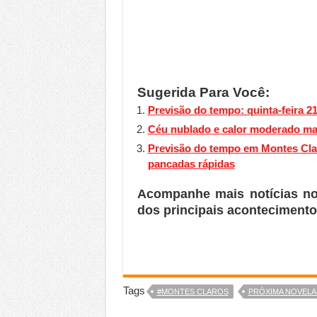
Sugerida Para Você:
Previsão do tempo: quinta-feira 
Céu nublado e calor moderado mar
Previsão do tempo em Montes Clar
pancadas rápidas
Acompanhe mais notícias n
dos principais acontecimento
Tags
#MONTES CLAROS
PRÓXIMA NOVELA