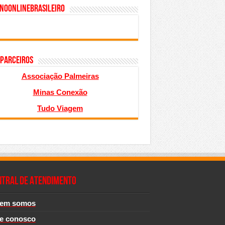
inoonlinebrasileiro
 PARCEIROS
Associação Palmeiras
Minas Conexão
Tudo Viagem
NTRAL DE ATENDIMENTO
em somos
le conosco