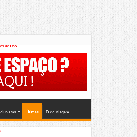
os de Uso
olunistas
Últimas
Tudo Viagem
?