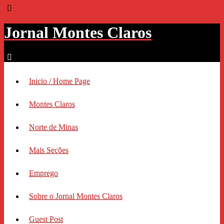
Jornal Montes Claros
Inicio / Home Page
Montes Claros
Norte de Minas
Mais Seções
Emprego
Sobre o Jornal Montes Claros
Guest Post