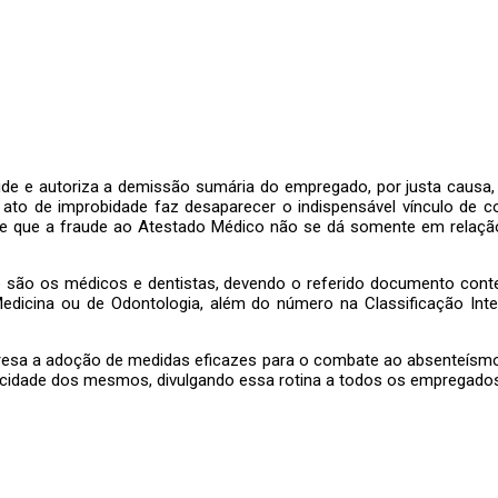
ude e autoriza a demissão sumária do empregado, por justa causa, 
 O ato de improbidade faz desaparecer o indispensável vínculo de 
e-se que a fraude ao Atestado Médico não se dá somente em rel
ado são os médicos e dentistas, devendo o referido documento cont
Medicina ou de Odontologia, além do número na Classificação Inte
presa a adoção de medidas eficazes para o combate ao absenteísmo
acidade dos mesmos, divulgando essa rotina a todos os empregados,