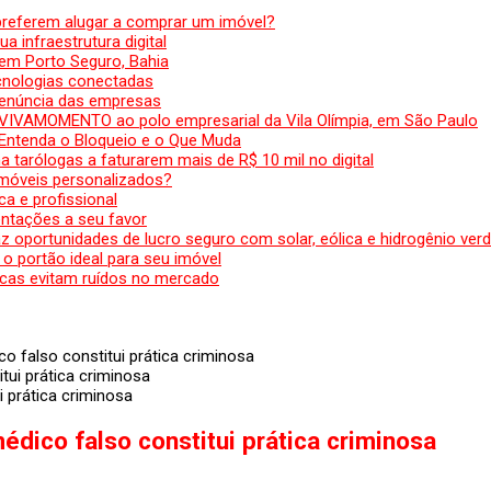
preferem alugar a comprar um imóvel?
a infraestrutura digital
em Porto Seguro, Bahia
ecnologias conectadas
denúncia das empresas
 VIVAMOMENTO ao polo empresarial da Vila Olímpia, em São Paulo
 Entenda o Bloqueio e o Que Muda
 tarólogas a faturarem mais de R$ 10 mil no digital
 móveis personalizados?
a e profissional
ntações a seu favor
az oportunidades de lucro seguro com solar, eólica e hidrogênio ver
 o portão ideal para seu imóvel
cas evitam ruídos no mercado
 falso constitui prática criminosa
 prática criminosa
dico falso constitui prática criminosa