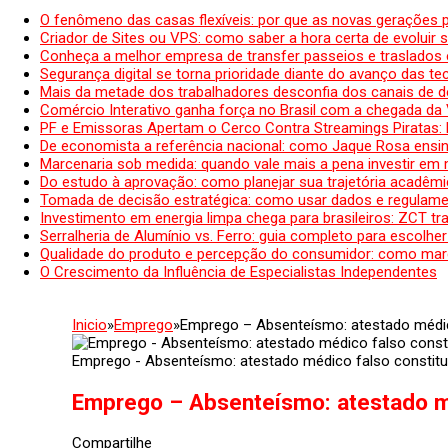
O fenômeno das casas flexíveis: por que as novas gerações 
Criador de Sites ou VPS: como saber a hora certa de evoluir su
Conheça a melhor empresa de transfer passeios e traslados 
Segurança digital se torna prioridade diante do avanço das t
Mais da metade dos trabalhadores desconfia dos canais de 
Comércio Interativo ganha força no Brasil com a chegada da
PF e Emissoras Apertam o Cerco Contra Streamings Piratas:
De economista a referência nacional: como Jaque Rosa ensina
Marcenaria sob medida: quando vale mais a pena investir em
Do estudo à aprovação: como planejar sua trajetória acadêmic
Tomada de decisão estratégica: como usar dados e regulame
Investimento em energia limpa chega para brasileiros: ZCT tr
Serralheria de Alumínio vs. Ferro: guia completo para escolher
Qualidade do produto e percepção do consumidor: como mar
O Crescimento da Influência de Especialistas Independentes
Inicio
»
Emprego
»
Emprego – Absenteísmo: atestado médico
Emprego - Absenteísmo: atestado médico falso constitui
Emprego – Absenteísmo: atestado mé
Compartilhe