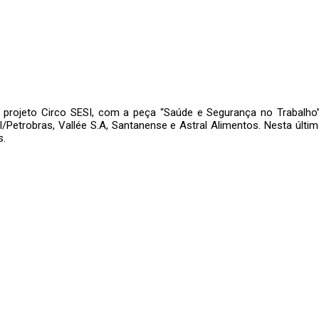
do projeto Circo SESI, com a peça “Saúde e Segurança no Trabalh
el/Petrobras, Vallée S.A, Santanense e Astral Alimentos. Nesta últ
s.