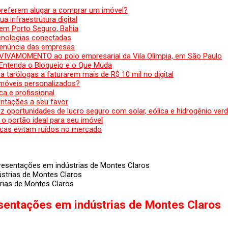
preferem alugar a comprar um imóvel?
a infraestrutura digital
em Porto Seguro, Bahia
ecnologias conectadas
denúncia das empresas
 VIVAMOMENTO ao polo empresarial da Vila Olímpia, em São Paulo
 Entenda o Bloqueio e o Que Muda
 tarólogas a faturarem mais de R$ 10 mil no digital
 móveis personalizados?
a e profissional
ntações a seu favor
az oportunidades de lucro seguro com solar, eólica e hidrogênio ver
 o portão ideal para seu imóvel
cas evitam ruídos no mercado
presentações em indústrias de Montes Claros
rias de Montes Claros
esentações em indústrias de Montes Claros