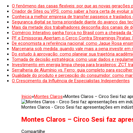
O fenômeno das casas flexíveis: por que as novas gerações 
Criador de Sites ou VPS: como saber a hora certa de evoluir su
Conheça a melhor empresa de transfer passeios e traslados 
Segurança digital se torna prioridade diante do avanço das t
Mais da metade dos trabalhadores desconfia dos canais de 
Comércio Interativo ganha força no Brasil com a chegada da
PF e Emissoras Apertam o Cerco Contra Streamings Piratas:
De economista a referência nacional: como Jaque Rosa ensina
Marcenaria sob medida: quando vale mais a pena investir em
Do estudo à aprovação: como planejar sua trajetória acadêmic
Tomada de decisão estratégica: como usar dados e regulame
Investimento em energia limpa chega para brasileiros: ZCT tr
Serralheria de Alumínio vs. Ferro: guia completo para escolher
Qualidade do produto e percepção do consumidor: como mar
O Crescimento da Influência de Especialistas Independentes
Inicio
»
Montes Claros
»
Montes Claros – Circo Sesi faz a
Montes Claros - Circo Sesi faz apresentações em indúst
Montes Claros – Circo Sesi faz apr
Compartilhe