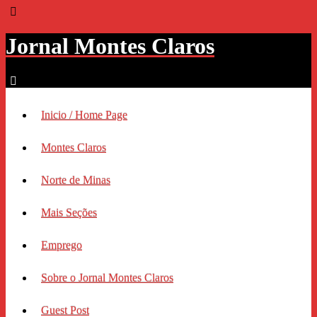
Jornal Montes Claros
Inicio / Home Page
Montes Claros
Norte de Minas
Mais Seções
Emprego
Sobre o Jornal Montes Claros
Guest Post