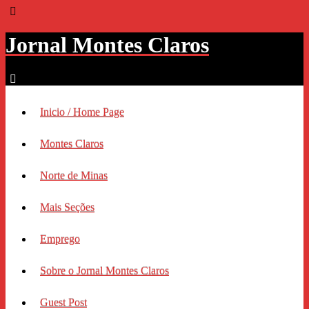
Jornal Montes Claros
Inicio / Home Page
Montes Claros
Norte de Minas
Mais Seções
Emprego
Sobre o Jornal Montes Claros
Guest Post