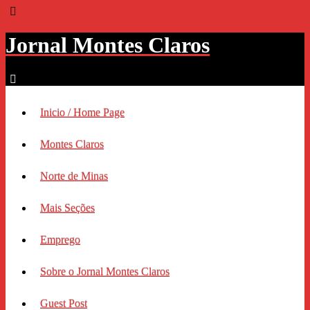
Jornal Montes Claros
Inicio / Home Page
Montes Claros
Norte de Minas
Mais Seções
Emprego
Sobre o Jornal Montes Claros
Guest Post