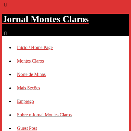
Jornal Montes Claros
Inicio / Home Page
Montes Claros
Norte de Minas
Mais Seções
Emprego
Sobre o Jornal Montes Claros
Guest Post