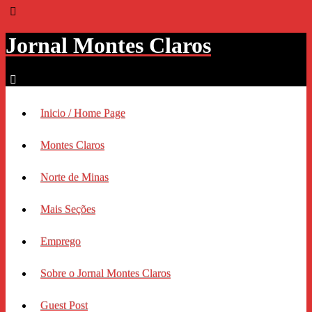
Jornal Montes Claros
Inicio / Home Page
Montes Claros
Norte de Minas
Mais Seções
Emprego
Sobre o Jornal Montes Claros
Guest Post