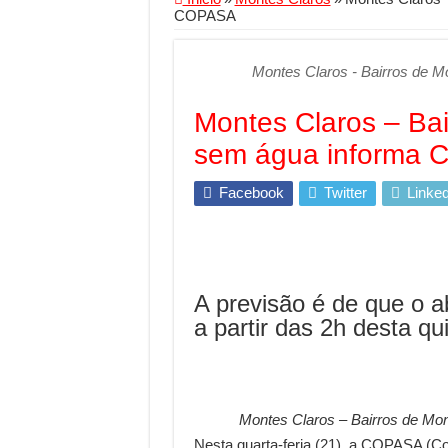
COPASA
Segurança digital se
Mais da metade dos t
Montes Claros - Bairros de 
Comércio Interativo
Montes Claros – Bai
PF e Emissoras Aper
sem água informa
De economista a refe
Marcenaria sob medi
Facebook
Twitter
Linked
Do estudo à aprovaçã
Tomada de decisão es
Investimento em ener
A previsão é de que o a
Serralheria de Alumí
a partir das 2h desta qui
Qualidade do produt
O Crescimento da Inf
Montes Claros – Bairros de M
Nesta quarta-feria (21), a COPASA (