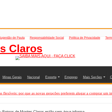
Sugestão de Pauta
Responsabilidade Social
Politica de Privacidade
Term
Minas Gerais
Nacional
Esporte
Emprego
Mais Seções
C
 flexíveis: por que as novas gerações preferem alugar a comprar um i
PS: como saber a hora certa de evoluir sua infraestrutura digital
resa de transfer passeios e traslados em Porto Seguro, Bahia
– Bairros de Montes Claros estão sem água informa