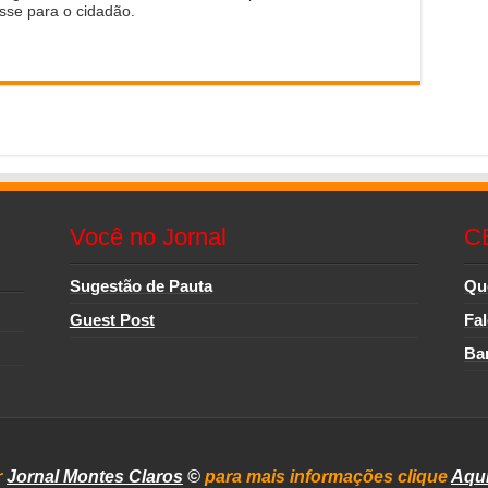
sse para o cidadão.
Você no Jornal
C
Sugestão de Pauta
Qu
Guest Post
Fa
Ba
r
Jornal Montes Claros
©
para mais informações clique
Aqu