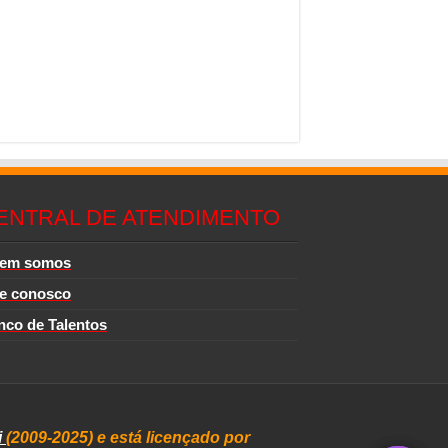
ENTRAL DE ATENDIMENTO
em somos
le conosco
nco de Talentos
i
(2009-2025) e está licençado por