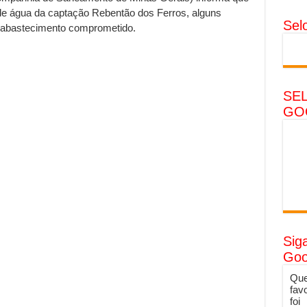
e água da captação Rebentão dos Ferros, alguns
Sel
 abastecimento comprometido.
SE
GO
Sig
Goo
Que
fav
foi