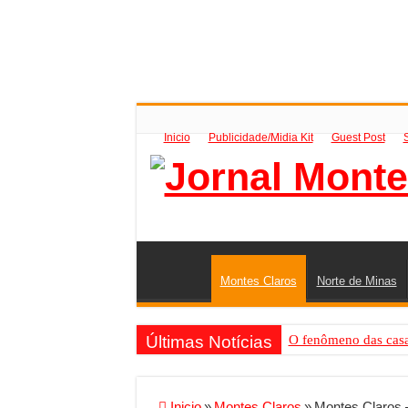
Inicio
Publicidade/Midia Kit
Guest Post
Montes Claros
Norte de Minas
Últimas Notícias
O fenômeno das casas
Criador de Sites ou V
Conheça a melhor emp
Inicio
»
Montes Claros
»
Montes Claros 