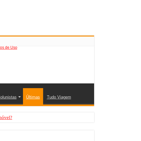
os de Uso
olunistas
Últimas
Tudo Viagem
móvel?