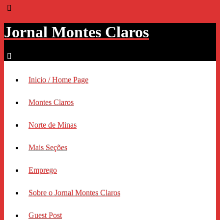
Jornal Montes Claros
Inicio / Home Page
Montes Claros
Norte de Minas
Mais Seções
Emprego
Sobre o Jornal Montes Claros
Guest Post