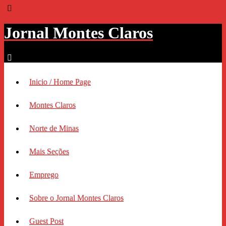
Jornal Montes Claros
Inicio / Home Page
Montes Claros
Norte de Minas
Mais Seções
Emprego
Sobre o Jornal Montes Claros
Guest Post