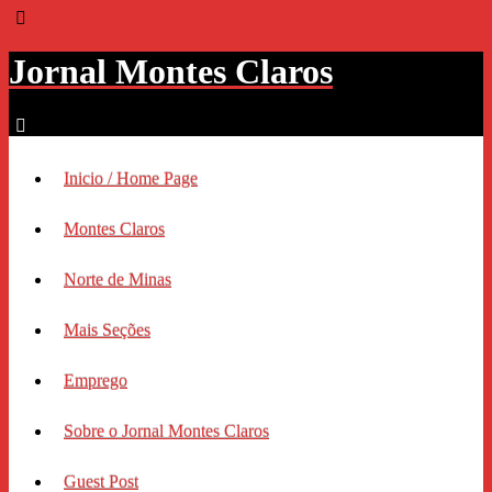
Jornal Montes Claros
Inicio / Home Page
Montes Claros
Norte de Minas
Mais Seções
Emprego
Sobre o Jornal Montes Claros
Guest Post