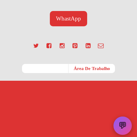
WhastApp
Móvel
Área De Trabalho
💬