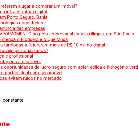
preferem alugar a comprar um imóvel?
a infraestrutura digital
em Porto Seguro, Bahia
ecnologias conectadas
denúncia das empresas
 VIVAMOMENTO ao polo empresarial da Vila Olímpia, em São Paulo
 Entenda o Bloqueio e o Que Muda
 tarólogas a faturarem mais de R$ 10 mil no digital
 móveis personalizados?
a e profissional
ntações a seu favor
az oportunidades de lucro seguro com solar, eólica e hidrogênio ver
 o portão ideal para seu imóvel
cas evitam ruídos no mercado
u’ constante
ante