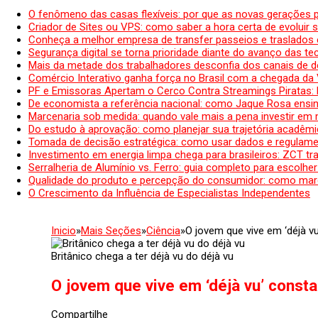
O fenômeno das casas flexíveis: por que as novas gerações 
Criador de Sites ou VPS: como saber a hora certa de evoluir su
Conheça a melhor empresa de transfer passeios e traslados 
Segurança digital se torna prioridade diante do avanço das t
Mais da metade dos trabalhadores desconfia dos canais de 
Comércio Interativo ganha força no Brasil com a chegada da
PF e Emissoras Apertam o Cerco Contra Streamings Piratas:
De economista a referência nacional: como Jaque Rosa ensina
Marcenaria sob medida: quando vale mais a pena investir em
Do estudo à aprovação: como planejar sua trajetória acadêmic
Tomada de decisão estratégica: como usar dados e regulame
Investimento em energia limpa chega para brasileiros: ZCT tr
Serralheria de Alumínio vs. Ferro: guia completo para escolher
Qualidade do produto e percepção do consumidor: como mar
O Crescimento da Influência de Especialistas Independentes
Inicio
»
Mais Seções
»
Ciência
»
O jovem que vive em ‘déjà v
Britânico chega a ter déjà vu do déjà vu
O jovem que vive em ‘déjà vu’ const
Compartilhe