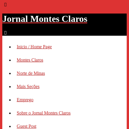
Jornal Montes Claros
Inicio / Home Page
Montes Claros
Norte de Minas
Mais Seções
Emprego
Sobre o Jornal Montes Claros
Guest Post