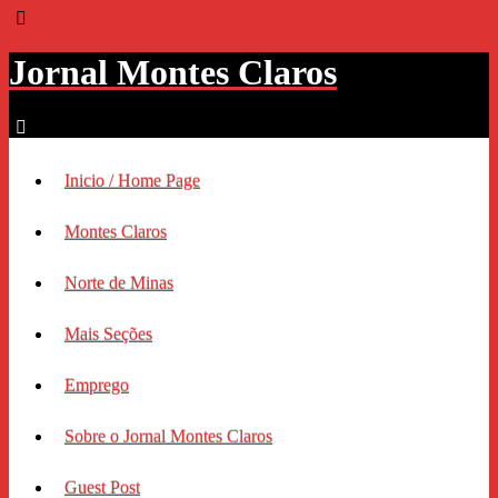
Jornal Montes Claros
Inicio / Home Page
Montes Claros
Norte de Minas
Mais Seções
Emprego
Sobre o Jornal Montes Claros
Guest Post