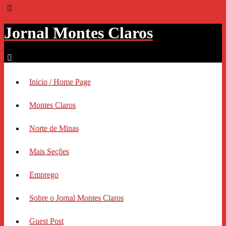
Jornal Montes Claros
Inicio / Home Page
Montes Claros
Norte de Minas
Mais Seções
Emprego
Sobre o Jornal Montes Claros
Guest Post