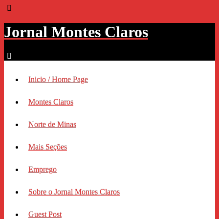
Jornal Montes Claros
Inicio / Home Page
Montes Claros
Norte de Minas
Mais Seções
Emprego
Sobre o Jornal Montes Claros
Guest Post