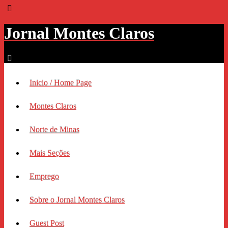
Jornal Montes Claros
Inicio / Home Page
Montes Claros
Norte de Minas
Mais Seções
Emprego
Sobre o Jornal Montes Claros
Guest Post