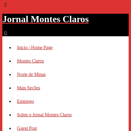
Jornal Montes Claros
Inicio / Home Page
Montes Claros
Norte de Minas
Mais Seções
Emprego
Sobre o Jornal Montes Claros
Guest Post