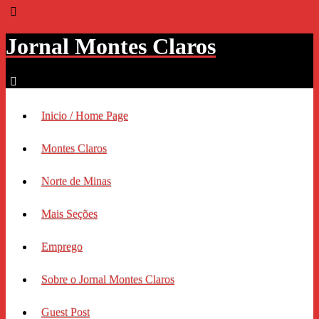
Jornal Montes Claros
Inicio / Home Page
Montes Claros
Norte de Minas
Mais Seções
Emprego
Sobre o Jornal Montes Claros
Guest Post