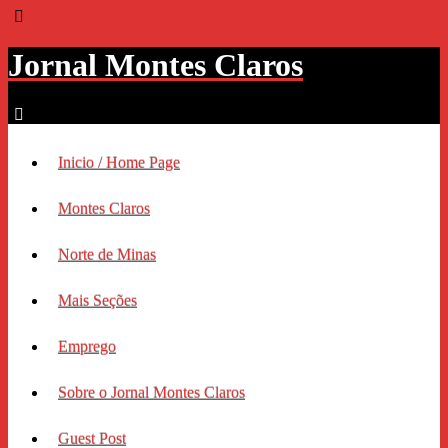
Jornal Montes Claros
Inicio / Home Page
Montes Claros
Norte de Minas
Mais Seções
Emprego
Sobre o Jornal Montes Claros
Guest Post