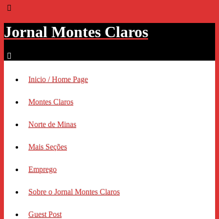
Jornal Montes Claros
Inicio / Home Page
Montes Claros
Norte de Minas
Mais Seções
Emprego
Sobre o Jornal Montes Claros
Guest Post