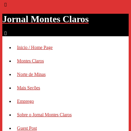
Jornal Montes Claros
Inicio / Home Page
Montes Claros
Norte de Minas
Mais Seções
Emprego
Sobre o Jornal Montes Claros
Guest Post