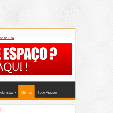
os de Uso
olunistas
Últimas
Tudo Viagem
?