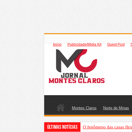
Inicio
Publicidade/Midia Kit
Guest Post
Montes Claros
Norte de Minas
Últimas Notícias
O fenômeno das casas flex