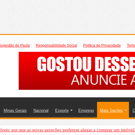
Sugestão de Pauta
Responsabilidade Social
Politica de Privacidade
Term
Minas Gerais
Nacional
Esporte
Emprego
Mais Seções
C
íveis: por que as novas gerações preferem alugar a comprar um imóvel