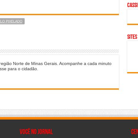
cass
LO PIXELADO
SITES
 região Norte de Minas Gerais. Acompanhe a cada minuto
sse para o cidadão.
Você no Jornal
CE