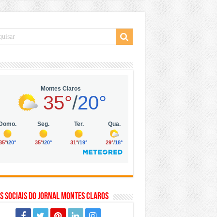
 da Vila Olímpia, em São Paulo
 mil no digital
 solar, eólica e hidrogênio verde
s Sociais do Jornal Montes Claros