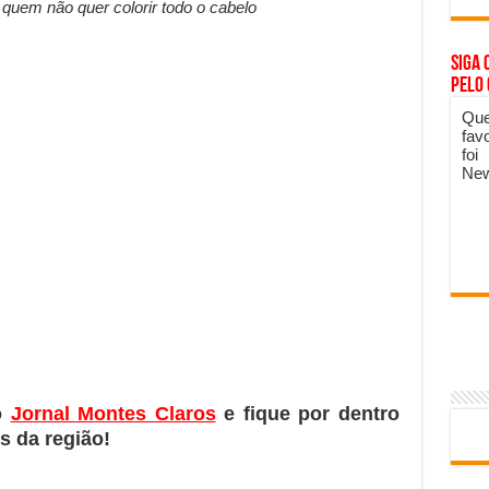
quem não quer colorir todo o cabelo
Siga 
pelo
Que
fav
foi
New
o
Jornal Montes Claros
e fique por dentro
s da região!