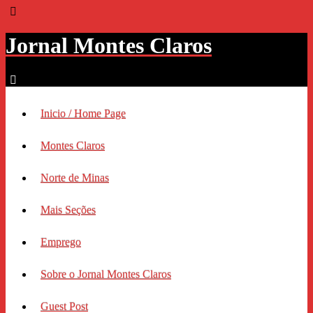
Jornal Montes Claros
Inicio / Home Page
Montes Claros
Norte de Minas
Mais Seções
Emprego
Sobre o Jornal Montes Claros
Guest Post