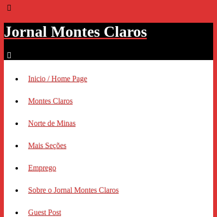
Jornal Montes Claros
Inicio / Home Page
Montes Claros
Norte de Minas
Mais Seções
Emprego
Sobre o Jornal Montes Claros
Guest Post