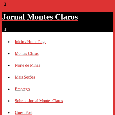
Jornal Montes Claros
Inicio / Home Page
Montes Claros
Norte de Minas
Mais Seções
Emprego
Sobre o Jornal Montes Claros
Guest Post