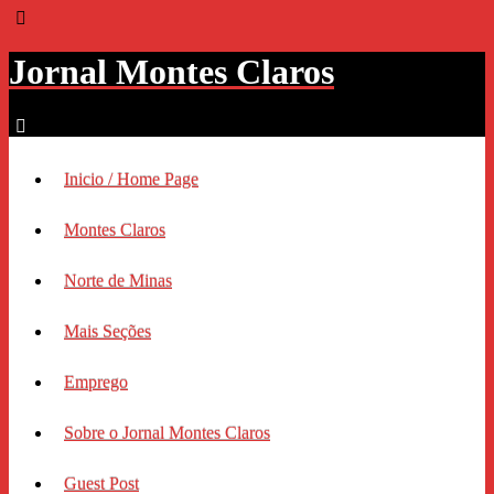
Jornal Montes Claros
Inicio / Home Page
Montes Claros
Norte de Minas
Mais Seções
Emprego
Sobre o Jornal Montes Claros
Guest Post