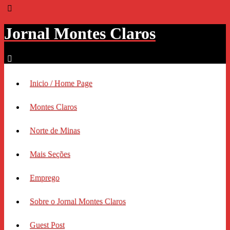
Jornal Montes Claros
Inicio / Home Page
Montes Claros
Norte de Minas
Mais Seções
Emprego
Sobre o Jornal Montes Claros
Guest Post