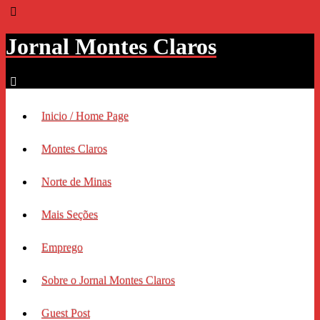
Jornal Montes Claros
Inicio / Home Page
Montes Claros
Norte de Minas
Mais Seções
Emprego
Sobre o Jornal Montes Claros
Guest Post