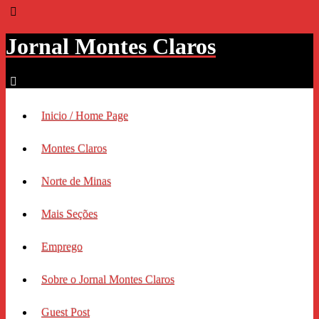
Jornal Montes Claros
Inicio / Home Page
Montes Claros
Norte de Minas
Mais Seções
Emprego
Sobre o Jornal Montes Claros
Guest Post