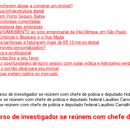
preferem alugar a comprar um imóvel?
a infraestrutura digital
em Porto Seguro, Bahia
ecnologias conectadas
denúncia das empresas
 VIVAMOMENTO ao polo empresarial da Vila Olímpia, em São Paulo
 Entenda o Bloqueio e o Que Muda
 tarólogas a faturarem mais de R$ 10 mil no digital
 móveis personalizados?
a e profissional
ntações a seu favor
az oportunidades de lucro seguro com solar, eólica e hidrogênio ver
 o portão ideal para seu imóvel
cas evitam ruídos no mercado
so de investigador se reúnem com chefe de polícia e deputado fede
e reúnem com chefe de polícia e deputado federal Laudívio Carval
so de investigador se reúnem com chefe de