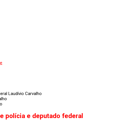
de
ral Laudívio Carvalho
ho
 polícia e deputado federal