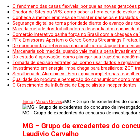
O fenômeno das casas flexíveis: por que as novas gerações 
Criador de Sites ou VPS: como saber a hora certa de evoluir su
Conheça a melhor empresa de transfer passeios e traslados 
Segurança digital se torna prioridade diante do avanço das t
Mais da metade dos trabalhadores desconfia dos canais de 
Comércio Interativo ganha força no Brasil com a chegada da
PF e Emissoras Apertam o Cerco Contra Streamings Piratas:
De economista a referência nacional: como Jaque Rosa ensina
Marcenaria sob medida: quando vale mais a pena investir em
Do estudo à aprovação: como planejar sua trajetória acadêmic
Tomada de decisão estratégica: como usar dados e regulame
Investimento em energia limpa chega para brasileiros: ZCT tr
Serralheria de Alumínio vs. Ferro: guia completo para escolher
Qualidade do produto e percepção do consumidor: como mar
O Crescimento da Influência de Especialistas Independentes
Inicio
»
Minas Gerais
»
MG – Grupo de excedentes do concur
MG - Grupo de excedentes do concurso de investigador s
MG – Grupo de excedentes do concur
Laudívio Carvalho