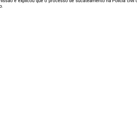
missão e explicou que o processo de sucateamento na Polícia civ
o.