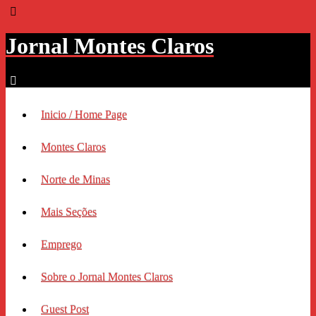
Jornal Montes Claros
Inicio / Home Page
Montes Claros
Norte de Minas
Mais Seções
Emprego
Sobre o Jornal Montes Claros
Guest Post