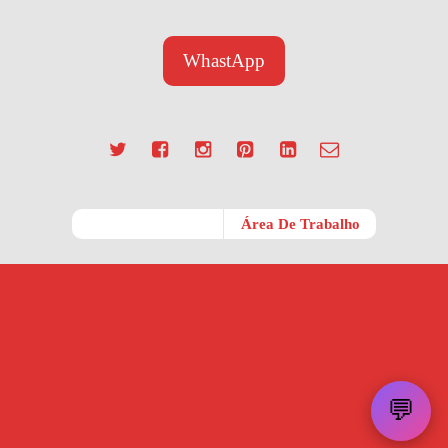
WhastApp
Móvel
Área De Trabalho
💬