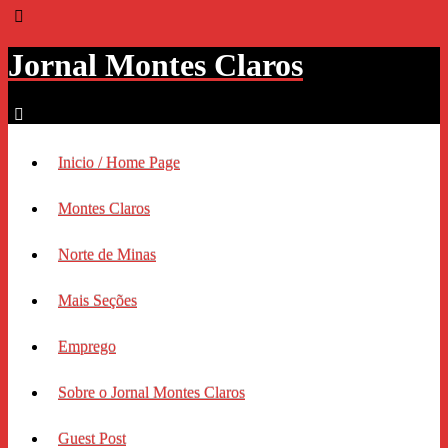
Jornal Montes Claros
Inicio / Home Page
Montes Claros
Norte de Minas
Mais Seções
Emprego
Sobre o Jornal Montes Claros
Guest Post