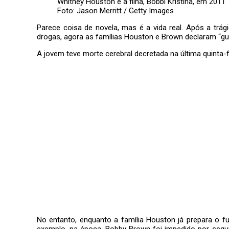
Whitney Houston e a filha, Bobbi Kristina, em 2011
Foto: Jason Merritt / Getty Images
Parece coisa de novela, mas é a vida real. Após a trá
drogas, agora as famílias Houston e Brown declaram “gue
A jovem teve morte cerebral decretada na última quinta-
No entanto, enquanto a família Houston já prepara o f
exemplo, na época, Bobby Brown foi impedido por segur