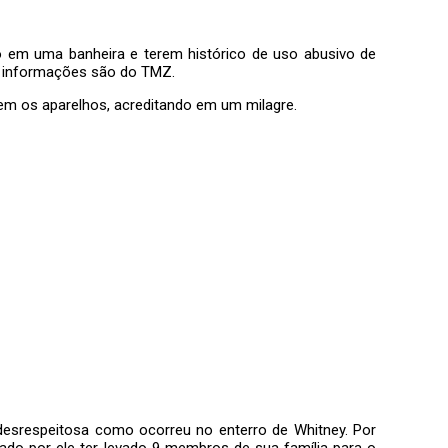
ão em uma banheira e terem histórico de uso abusivo de
As informações são do TMZ.
rem os aparelhos, acreditando em um milagre.
 desrespeitosa como ocorreu no enterro de Whitney. Por
ado por ele ter levado 9 membros de sua família para o