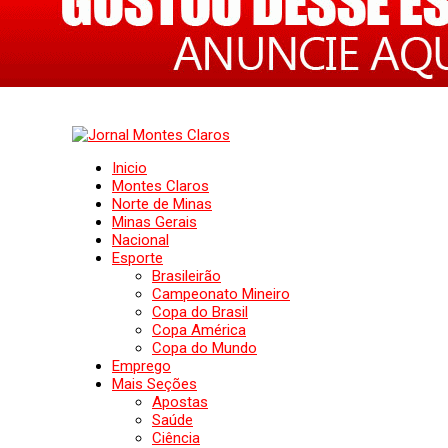
Inicio
Montes Claros
Norte de Minas
Minas Gerais
Nacional
Esporte
Brasileirão
Campeonato Mineiro
Copa do Brasil
Copa América
Copa do Mundo
Emprego
Mais Seções
Apostas
Saúde
Ciência