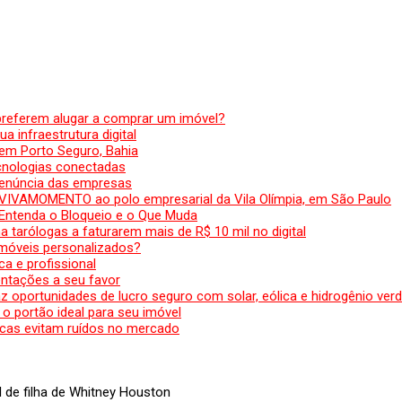
preferem alugar a comprar um imóvel?
a infraestrutura digital
em Porto Seguro, Bahia
ecnologias conectadas
denúncia das empresas
 VIVAMOMENTO ao polo empresarial da Vila Olímpia, em São Paulo
 Entenda o Bloqueio e o Que Muda
 tarólogas a faturarem mais de R$ 10 mil no digital
 móveis personalizados?
a e profissional
ntações a seu favor
az oportunidades de lucro seguro com solar, eólica e hidrogênio ver
 o portão ideal para seu imóvel
cas evitam ruídos no mercado
l de filha de Whitney Houston