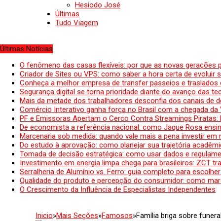
Hesiodo José
Últimas
Tudo Viagem
Últimas Notícias
O fenômeno das casas flexíveis: por que as novas gerações 
Criador de Sites ou VPS: como saber a hora certa de evoluir su
Conheça a melhor empresa de transfer passeios e traslados 
Segurança digital se torna prioridade diante do avanço das t
Mais da metade dos trabalhadores desconfia dos canais de 
Comércio Interativo ganha força no Brasil com a chegada da
PF e Emissoras Apertam o Cerco Contra Streamings Piratas:
De economista a referência nacional: como Jaque Rosa ensina
Marcenaria sob medida: quando vale mais a pena investir em
Do estudo à aprovação: como planejar sua trajetória acadêmic
Tomada de decisão estratégica: como usar dados e regulame
Investimento em energia limpa chega para brasileiros: ZCT tr
Serralheria de Alumínio vs. Ferro: guia completo para escolher
Qualidade do produto e percepção do consumidor: como mar
O Crescimento da Influência de Especialistas Independentes
Inicio
»
Mais Seções
»
Famosos
»
Família briga sobre funera