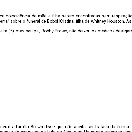
gica coincidência de mãe e filha serem encontradas sem respiraç
rra” sobre o funeral de Bobbi Kristina, filha de Whitney Houston. 
feira (5), mas seu pai, Bobby Brown, não deixou os médicos desliga
uneral, a família Brown disse que não aceita ser tratada da forma
anças de sentar-se ao lado da filha, e os Houstons teriam reclam